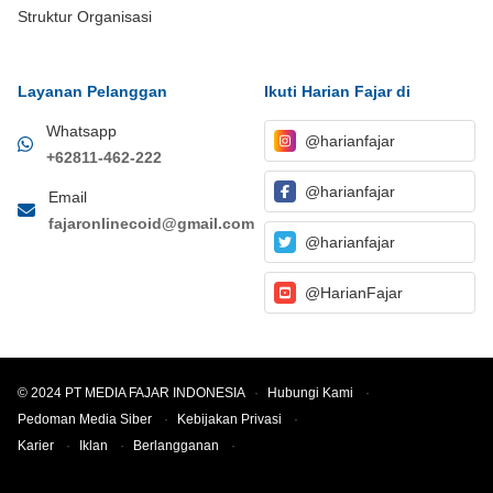
Struktur Organisasi
Layanan Pelanggan
Ikuti Harian Fajar di
Whatsapp
@harianfajar
+62811-462-222
@harianfajar
Email
fajaronlinecoid@gmail.com
@harianfajar
@HarianFajar
© 2024 PT MEDIA FAJAR INDONESIA
·
Hubungi Kami
·
Pedoman Media Siber
·
Kebijakan Privasi
·
Karier
·
Iklan
·
Berlangganan
·