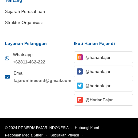
Tentang
Sejarah Perusahaan
Struktur Organisasi
Layanan Pelanggan
Ikuti Harian Fajar di
Whatsapp
@harianfajar
+62811-462-222
@harianfajar
Email
fajaronlinecoid@gmail.com
@harianfajar
@HarianFajar
© 2024 PT MEDIA FAJAR INDONESIA
·
Hubungi Kami
·
Pedoman Media Siber
·
Kebijakan Privasi
·