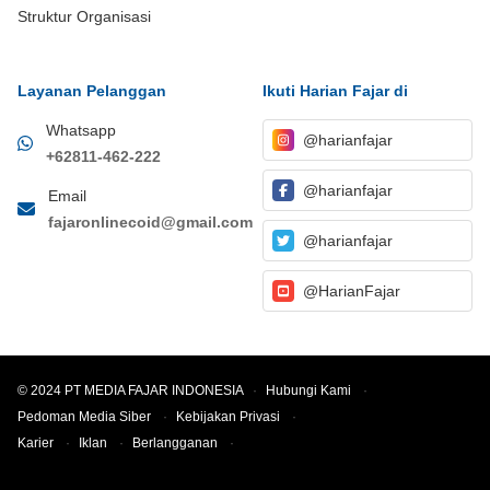
Struktur Organisasi
Layanan Pelanggan
Ikuti Harian Fajar di
Whatsapp
@harianfajar
+62811-462-222
@harianfajar
Email
fajaronlinecoid@gmail.com
@harianfajar
@HarianFajar
© 2024 PT MEDIA FAJAR INDONESIA
·
Hubungi Kami
·
Pedoman Media Siber
·
Kebijakan Privasi
·
Karier
·
Iklan
·
Berlangganan
·