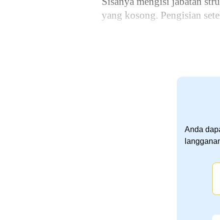
Sisanya mengisi jabatan stru
yang kosong. Pengisian sete
Anda dapa
langganan