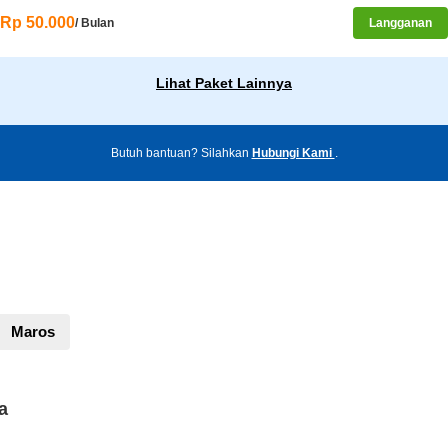
Rp 50.000
/ Bulan
Langganan
Lihat Paket Lainnya
Butuh bantuan? Silahkan
Hubungi Kami
.
Maros
a