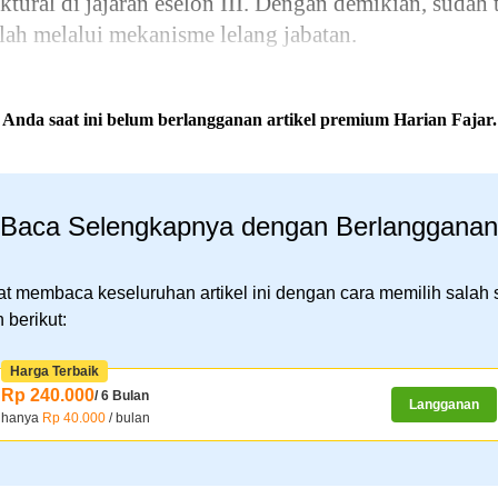
ktural di jajaran eselon III. Dengan demikian, sudah t
lah melalui mekanisme lelang jabatan.
Anda saat ini belum berlangganan artikel premium Harian Fajar.
Baca Selengkapnya dengan Berlangganan
t membaca keseluruhan artikel ini dengan cara memilih salah 
 berikut:
Harga Terbaik
Rp 240.000
/ 6 Bulan
Langganan
hanya
Rp 40.000
/ bulan