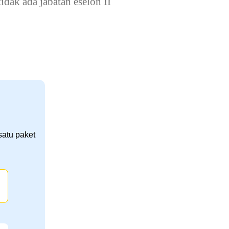
idak ada jabatan eselon II
satu paket