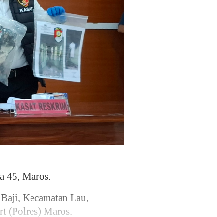
a 45, Maros.
Baji, Kecamatan Lau,
t (Polres) Maros.