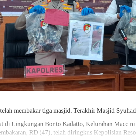
ah membakar tiga masjid. Terakhir Masjid Syuhad
t di Lingkungan Bonto Kadatto, Kelurahan Maccini 
bakaran, RD (47), telah diringkus Kepolisian Resor