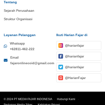
Tentang
Sejarah Perusahaan
Struktur Organisasi
Layanan Pelanggan
Ikuti Harian Fajar di
Whatsapp
@harianfajar
+62811-462-222
@harianfajar
Email
fajaronlinecoid@gmail.com
@harianfajar
@HarianFajar
© 2024 PT MEDIA FAJAR INDONESIA
·
Hubungi Kami
·
Pedoman Media Siber
·
Kebijakan Privasi
·