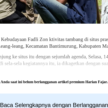
udayaan Fadli Zon ktivitas tambang di situs prase
Leang-leang, Kecamatan Bantimurung, Kabupaten M
ung ke situs itu dengan sejumlah agenda, Selasa, 1
sela-sela kegiatannya itu, ia dikagetkan dengan sua
Anda saat ini belum berlangganan artikel premium Harian Fajar.
Baca Selengkapnya dengan Berlangganan