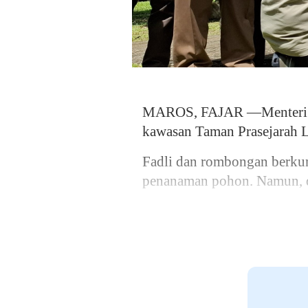
MAROS, FAJAR —Menteri Keb
kawasan Taman Prasejarah 
Fadli dan rombongan berkunj
penanaman pohon. Namun, di 