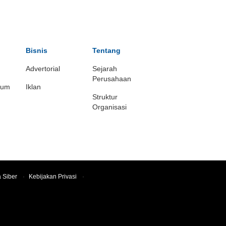
Bisnis
Tentang
Advertorial
Sejarah
Perusahaan
ium
Iklan
Struktur
Organisasi
 Siber
·
Kebijakan Privasi
·