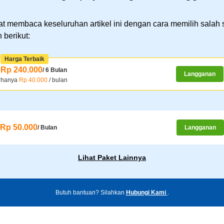
t membaca keseluruhan artikel ini dengan cara memilih salah 
 berikut:
Harga Terbaik
Rp 240.000
/ 6 Bulan
Langganan
hanya
Rp 40.000
/ bulan
Rp 50.000
/ Bulan
Langganan
Lihat Paket Lainnya
Butuh bantuan? Silahkan
Hubungi Kami
.