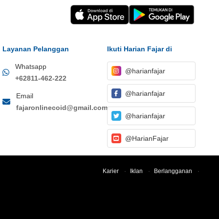
Layanan Pelanggan
Ikuti Harian Fajar di
Whatsapp
@harianfajar
+62811-462-222
@harianfajar
Email
fajaronlinecoid@gmail.com
@harianfajar
@HarianFajar
Karier
·
Iklan
·
Berlangganan
·