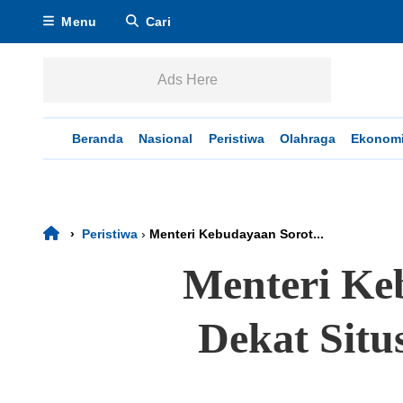
Menu
Cari
Ads Here
Beranda
Nasional
Peristiwa
Olahraga
Ekonom
›
Peristiwa
›
Menteri Kebudayaan Sorot...
Menteri Ke
Dekat Situ