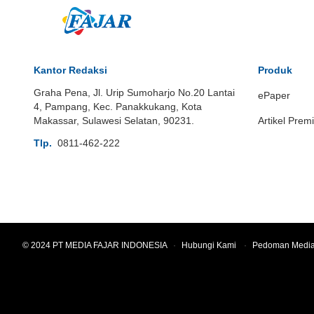
Kantor Redaksi
Produk
Graha Pena, Jl. Urip Sumoharjo No.20 Lantai
ePaper
4, Pampang, Kec. Panakkukang, Kota
Makassar, Sulawesi Selatan, 90231.
Artikel Prem
Tlp.
0811-462-222
© 2024 PT MEDIA FAJAR INDONESIA
·
Hubungi Kami
·
Pedoman Media