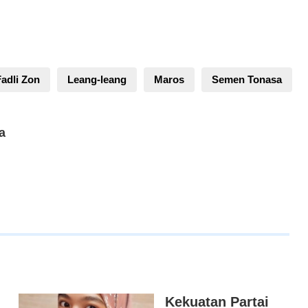
Fadli Zon
Leang-leang
Maros
Semen Tonasa
a
Kekuatan Partai