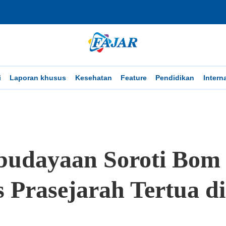
i
Laporan khusus
Kesehatan
Feature
Pendidikan
Intern
budayaan Soroti Bom
s Prasejarah Tertua d