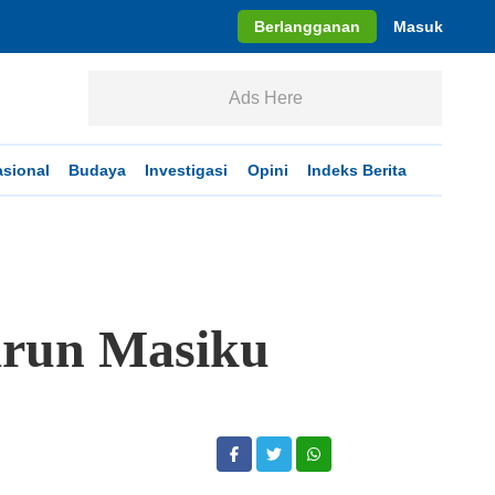
Berlangganan
Masuk
Ads Here
asional
Budaya
Investigasi
Opini
Indeks Berita
arun Masiku