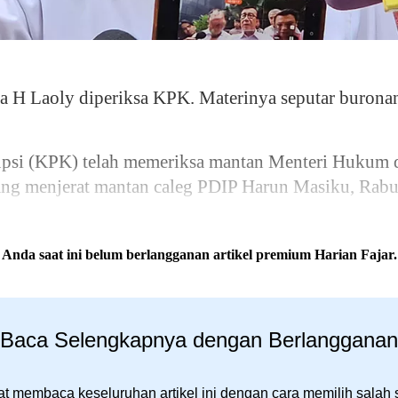
 Laoly diperiksa KPK. Materinya seputar buronan
upsi (KPK) telah memeriksa mantan Menteri Huku
yang menjerat mantan caleg PDIP Harun Masiku, Rabu
Anda saat ini belum berlangganan artikel premium Harian Fajar.
Baca Selengkapnya dengan Berlangganan
t membaca keseluruhan artikel ini dengan cara memilih salah 