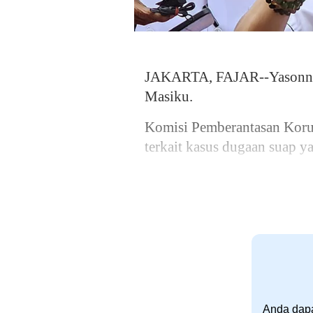
JAKARTA, FAJAR--Yasonna H
Masiku.
Komisi Pemberantasan Kor
terkait kasus dugaan suap 
Anda dapa