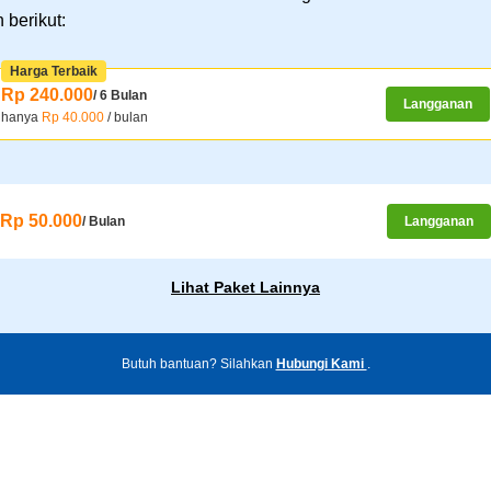
 berikut:
Harga Terbaik
Rp 240.000
/ 6 Bulan
Langganan
hanya
Rp 40.000
/ bulan
Rp 50.000
/ Bulan
Langganan
Lihat Paket Lainnya
Butuh bantuan? Silahkan
Hubungi Kami
.