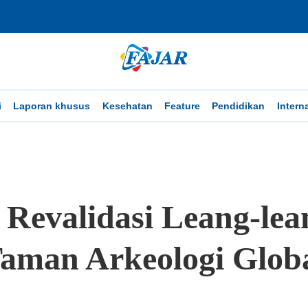
i
Laporan khusus
Kesehatan
Feature
Pendidikan
Intern
evalidasi Leang-lean
aman Arkeologi Glob