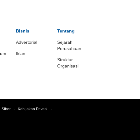
Bisnis
Tentang
Advertorial
Sejarah
Perusahaan
ium
Iklan
Struktur
Organisasi
 Siber
·
Kebijakan Privasi
·