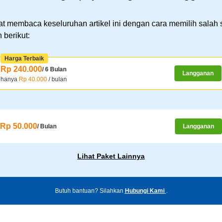
t membaca keseluruhan artikel ini dengan cara memilih salah 
 berikut:
Harga Terbaik
Rp 240.000
/ 6 Bulan
Langganan
hanya
Rp 40.000
/ bulan
Rp 50.000
/ Bulan
Langganan
Lihat Paket Lainnya
Butuh bantuan? Silahkan
Hubungi Kami
.