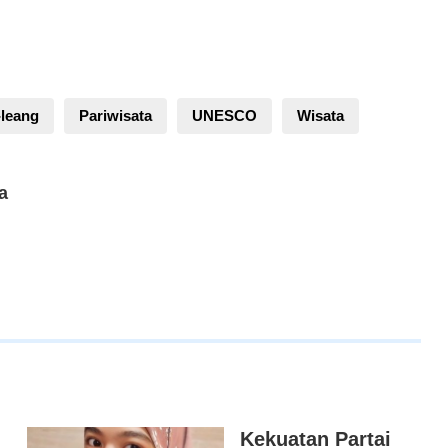
leang
Pariwisata
UNESCO
Wisata
a
Kekuatan Partai