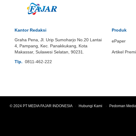
Kantor Redaksi
Produk
Graha Pena, Jl. Urip Sumoharjo No.20 Lantai
ePaper
4, Pampang, Kec. Panakkukang, Kota
Makassar, Sulawesi Selatan, 90231.
Artikel Prem
Tlp.
0811-462-222
© 2024 PT MEDIA FAJAR INDONESIA
·
Hubungi Kami
·
Pedoman Media