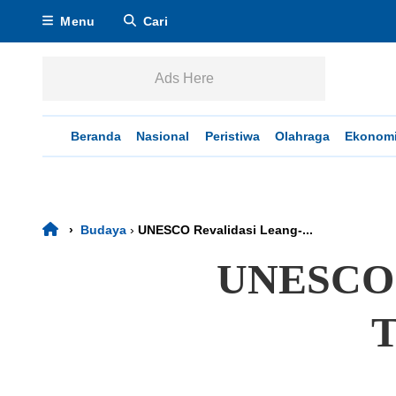
Menu
Cari
Ads Here
Beranda
Nasional
Peristiwa
Olahraga
Ekonom
›
Budaya
›
UNESCO Revalidasi Leang-...
UNESCO R
T