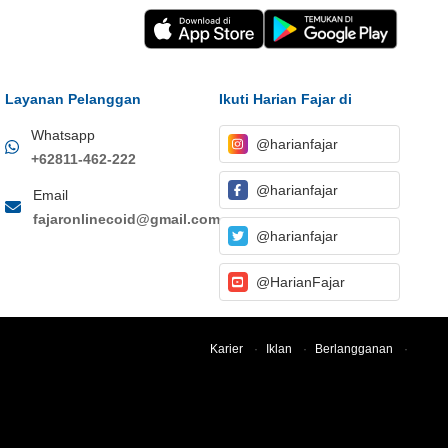
Layanan Pelanggan
Ikuti Harian Fajar di
Whatsapp
@harianfajar
+62811-462-222
@harianfajar
Email
fajaronlinecoid@gmail.com
@harianfajar
@HarianFajar
Karier
·
Iklan
·
Berlangganan
·