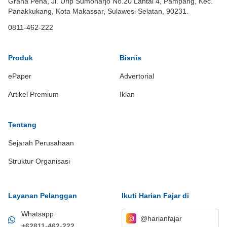
Graha Pena, Jl. Urip Sumoharjo No.20 Lantai 4, Pampang, Kec.
Panakkukang, Kota Makassar, Sulawesi Selatan, 90231.
0811-462-222
Produk
Bisnis
ePaper
Advertorial
Artikel Premium
Iklan
Tentang
Sejarah Perusahaan
Struktur Organisasi
Layanan Pelanggan
Ikuti Harian Fajar di
Whatsapp
@harianfajar
+62811-462-222