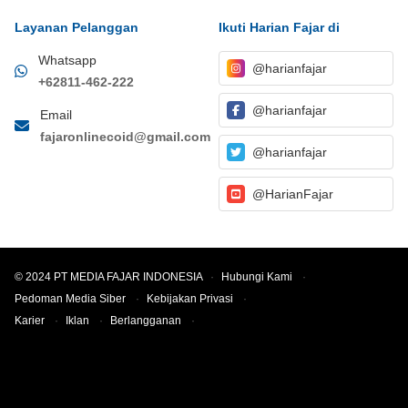
Layanan Pelanggan
Ikuti Harian Fajar di
Whatsapp
@harianfajar
+62811-462-222
@harianfajar
Email
fajaronlinecoid@gmail.com
@harianfajar
@HarianFajar
© 2024 PT MEDIA FAJAR INDONESIA
·
Hubungi Kami
·
Pedoman Media Siber
·
Kebijakan Privasi
·
Karier
·
Iklan
·
Berlangganan
·