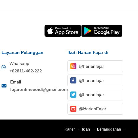
Layanan Pelanggan
Ikuti Harian Fajar di
Whatsapp
@harianfajar
+62811-462-222
@harianfajar
Email
fajaronlinecoid@gmail.com
@harianfajar
@HarianFajar
Karier
·
Iklan
·
Berlangganan
·