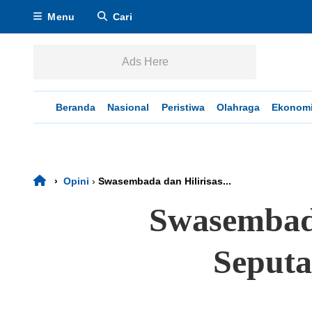
Menu
Cari
Ads Here
Beranda
Nasional
Peristiwa
Olahraga
Ekonom
›
Opini
›
Swasembada dan Hilirisas...
Swasembada
Seputa