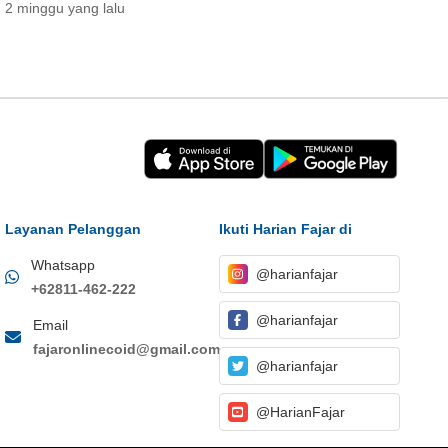
2 minggu yang lalu
Layanan Pelanggan
Ikuti Harian Fajar di
Whatsapp
@harianfajar
+62811-462-222
@harianfajar
Email
fajaronlinecoid@gmail.com
@harianfajar
@HarianFajar