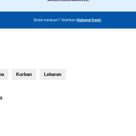
Butuh bantuan? Silahkan
Hubungi Kami
.
ha
Kurban
Lebaran
a