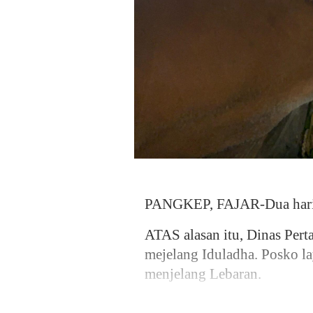
PANGKEP, FAJAR-Dua hari l
ATAS alasan itu, Dinas Per
mejelang Iduladha. Posko l
menjelang Lebaran.