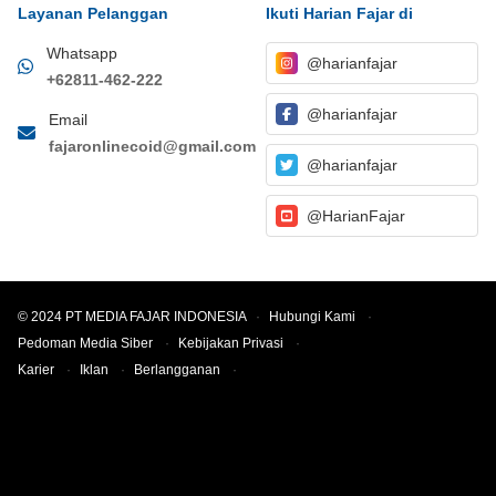
Layanan Pelanggan
Ikuti Harian Fajar di
Whatsapp
@harianfajar
+62811-462-222
@harianfajar
Email
fajaronlinecoid@gmail.com
@harianfajar
@HarianFajar
© 2024 PT MEDIA FAJAR INDONESIA
·
Hubungi Kami
·
Pedoman Media Siber
·
Kebijakan Privasi
·
Karier
·
Iklan
·
Berlangganan
·