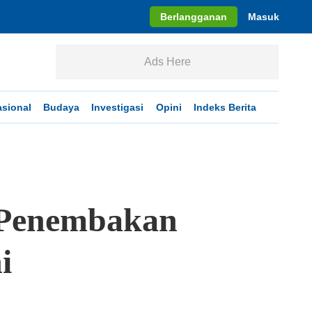
Berlangganan
Masuk
Ads Here
asional
Budaya
Investigasi
Opini
Indeks Berita
 Penembakan
i