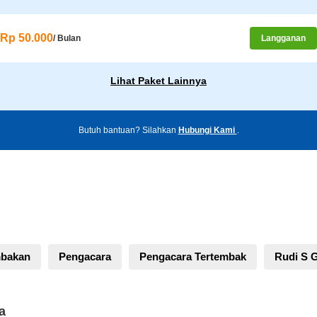
Rp 50.000
/ Bulan
Langganan
Lihat Paket Lainnya
Butuh bantuan? Silahkan
Hubungi Kami
.
bakan
Pengacara
Pengacara Tertembak
Rudi S 
a