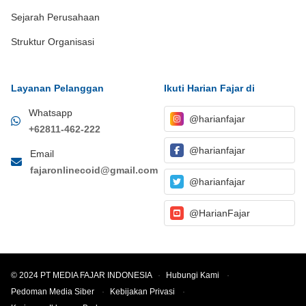
Sejarah Perusahaan
Struktur Organisasi
Layanan Pelanggan
Ikuti Harian Fajar di
Whatsapp
@harianfajar
+62811-462-222
@harianfajar
Email
fajaronlinecoid@gmail.com
@harianfajar
@HarianFajar
© 2024 PT MEDIA FAJAR INDONESIA
·
Hubungi Kami
·
Pedoman Media Siber
·
Kebijakan Privasi
·