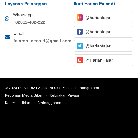
Layanan Pelanggan
Ikuti Harian Fajar di
Whatsapp
@harianfajar
+62811-462-222
@harianfajar
Email
fajaronlinecoid@gmail.com
@harianfajar
@HarianFajar
© 2024 PT MEDIA FAJAR INDONESIA
·
Hubungi Kami
·
Pedoman Media Siber
·
Kebijakan Privasi
·
Karier
·
Iklan
·
Berlangganan
·