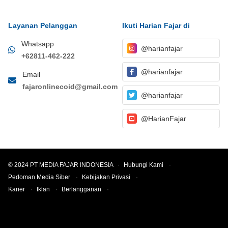
Layanan Pelanggan
Ikuti Harian Fajar di
Whatsapp
@harianfajar
+62811-462-222
@harianfajar
Email
fajaronlinecoid@gmail.com
@harianfajar
@HarianFajar
© 2024 PT MEDIA FAJAR INDONESIA
·
Hubungi Kami
·
Pedoman Media Siber
·
Kebijakan Privasi
·
Karier
·
Iklan
·
Berlangganan
·