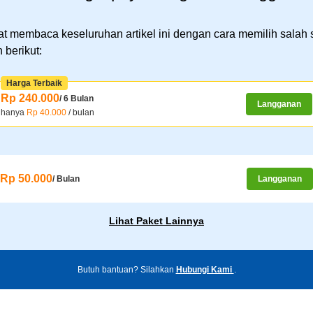
t membaca keseluruhan artikel ini dengan cara memilih salah 
 berikut:
Harga Terbaik
Rp 240.000
/ 6 Bulan
Langganan
hanya
Rp 40.000
/ bulan
Rp 50.000
/ Bulan
Langganan
Lihat Paket Lainnya
Butuh bantuan? Silahkan
Hubungi Kami
.