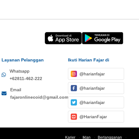
Layanan Pelanggan
Ikuti Harian Fajar di
Whatsapp
@harianfajar
+62811-462-222
@harianfajar
Email
fajaronlinecoid@gmail.com
@harianfajar
@HarianFajar
Karier
·
Iklan
·
Berlangganan
·