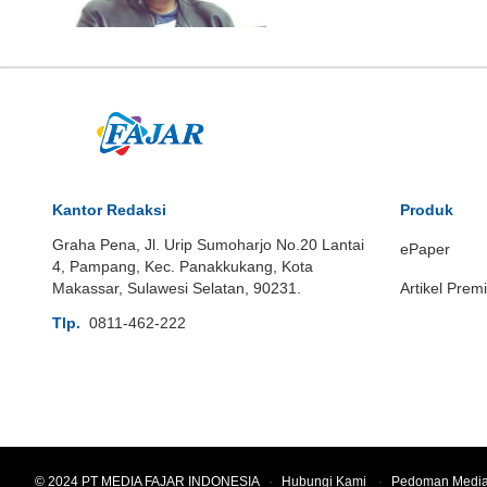
Kantor Redaksi
Produk
Graha Pena, Jl. Urip Sumoharjo No.20 Lantai
ePaper
4, Pampang, Kec. Panakkukang, Kota
Makassar, Sulawesi Selatan, 90231.
Artikel Prem
Tlp.
0811-462-222
© 2024 PT MEDIA FAJAR INDONESIA
·
Hubungi Kami
·
Pedoman Media