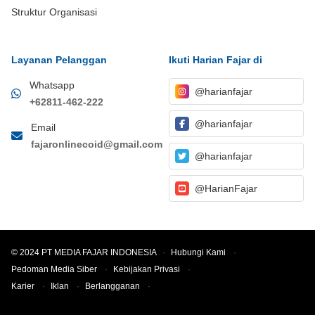
Struktur Organisasi
Layanan Pelanggan
Ikuti Harian Fajar di
Whatsapp
@harianfajar
+62811-462-222
@harianfajar
Email
fajaronlinecoid@gmail.com
@harianfajar
@HarianFajar
© 2024 PT MEDIA FAJAR INDONESIA
·
Hubungi Kami
·
Pedoman Media Siber
·
Kebijakan Privasi
·
Karier
·
Iklan
·
Berlangganan
·