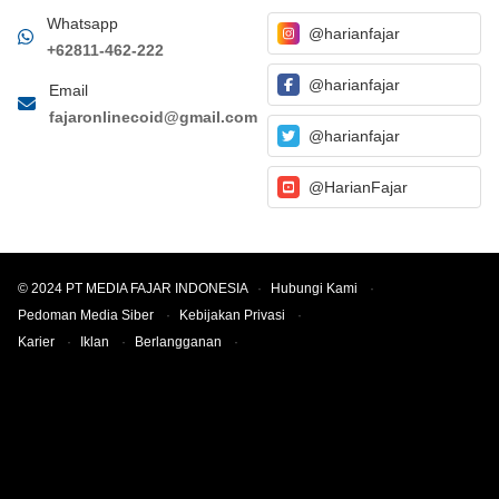
Whatsapp
@harianfajar
+62811-462-222
@harianfajar
Email
fajaronlinecoid@gmail.com
@harianfajar
@HarianFajar
© 2024 PT MEDIA FAJAR INDONESIA
·
Hubungi Kami
·
Pedoman Media Siber
·
Kebijakan Privasi
·
Karier
·
Iklan
·
Berlangganan
·