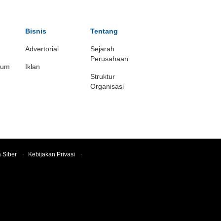
Bisnis
Tentang
Advertorial
Sejarah
Perusahaan
ium
Iklan
Struktur
Organisasi
 Siber
·
Kebijakan Privasi
·