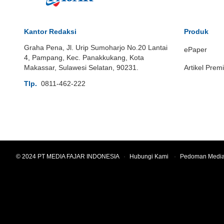
Kantor Redaksi
Produk
Graha Pena, Jl. Urip Sumoharjo No.20 Lantai
ePaper
4, Pampang, Kec. Panakkukang, Kota
Makassar, Sulawesi Selatan, 90231.
Artikel Prem
Tlp.
0811-462-222
© 2024 PT MEDIA FAJAR INDONESIA
·
Hubungi Kami
·
Pedoman Media