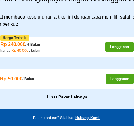
t membaca keseluruhan artikel ini dengan cara memilih salah 
 berikut:
Harga Terbaik
Rp 240.000
/ 6 Bulan
Langganan
hanya
Rp 40.000
/ bulan
Rp 50.000
/ Bulan
Langganan
Lihat Paket Lainnya
Butuh bantuan? Silahkan
Hubungi Kami
.