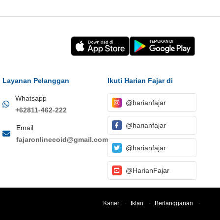
Layanan Pelanggan
Ikuti Harian Fajar di
Whatsapp
@harianfajar
+62811-462-222
@harianfajar
Email
fajaronlinecoid@gmail.com
@harianfajar
@HarianFajar
Karier
·
Iklan
·
Berlangganan
·