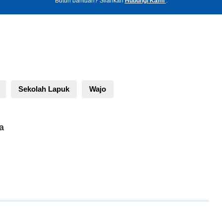
Butuh bantuan? Silahkan
Hubungi Kami
.
Sekolah Lapuk
Wajo
a