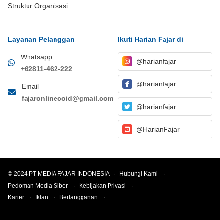
Struktur Organisasi
Layanan Pelanggan
Ikuti Harian Fajar di
Whatsapp
@harianfajar
+62811-462-222
@harianfajar
Email
fajaronlinecoid@gmail.com
@harianfajar
@HarianFajar
© 2024 PT MEDIA FAJAR INDONESIA
·
Hubungi Kami
·
Pedoman Media Siber
·
Kebijakan Privasi
·
Karier
·
Iklan
·
Berlangganan
·