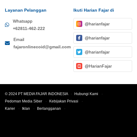
Layanan Pelanggan
Ikuti Harian Fajar di
Whatsapp
@harianfajar
+62811-462-222
@harianfajar
Email
fajaronlinecoid@gmail.com
@harianfajar
@HarianFajar
© 2024 PT MEDIA FAJAR INDONESIA
·
Hubungi Kami
·
Pedoman Media Siber
·
Kebijakan Privasi
·
Karier
·
Iklan
·
Berlangganan
·