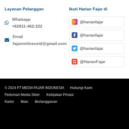
Layanan Pelanggan
Ikuti Harian Fajar di
Whatsapp
@harianfajar
+62811-462-222
@harianfajar
Email
fajaronlinecoid@gmail.com
@harianfajar
@HarianFajar
© 2024 PT MEDIA FAJAR INDONESIA
·
Hubungi Kami
·
Pedoman Media Siber
·
Kebijakan Privasi
·
Karier
·
Iklan
·
Berlangganan
·