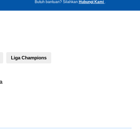
Butuh bantuan? Silahkan
Hubungi Kami
.
Liga Champions
a