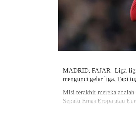
MADRID, FAJAR--Liga-liga d
mengunci gelar liga. Tapi t
Misi terakhir mereka adalah
Sepatu Emas Eropa atau Eu