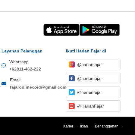
Layanan Pelanggan
Ikuti Harian Fajar di
Whatsapp
@harianfajar
+62811-462-222
@harianfajar
Email
fajaronlinecoid@gmail.com
@harianfajar
@HarianFajar
Karier
·
Iklan
·
Berlangganan
·