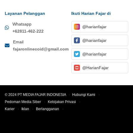
Layanan Pelanggan
Ikuti Harian Fajar di
Whatsapp
@harianfajar
+62811-462-222
@harianfajar
Email
fajaronlinecoid@gmail.com
@harianfajar
@HarianFajar
© 2024 PT MEDIA FAJAR INDONESIA
·
Hubungi Kami
·
Pedoman Media Siber
·
Kebijakan Privasi
·
Karier
·
Iklan
·
Berlangganan
·