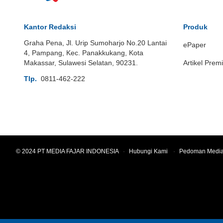
Kantor Redaksi
Produk
Graha Pena, Jl. Urip Sumoharjo No.20 Lantai
ePaper
4, Pampang, Kec. Panakkukang, Kota
Makassar, Sulawesi Selatan, 90231.
Artikel Prem
Tlp.
0811-462-222
© 2024 PT MEDIA FAJAR INDONESIA
·
Hubungi Kami
·
Pedoman Media