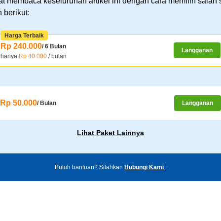
t membaca keseluruhan artikel ini dengan cara memilih salah 
 berikut:
Harga Terbaik
Rp 240.000
/ 6 Bulan
Langganan
hanya
Rp 40.000
/ bulan
Rp 50.000
/ Bulan
Langganan
Lihat Paket Lainnya
Butuh bantuan? Silahkan
Hubungi Kami
.