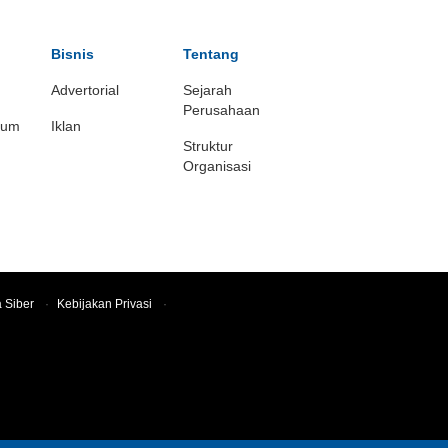
Bisnis
Tentang
Advertorial
Sejarah
Perusahaan
ium
Iklan
Struktur
Organisasi
 Siber
·
Kebijakan Privasi
·