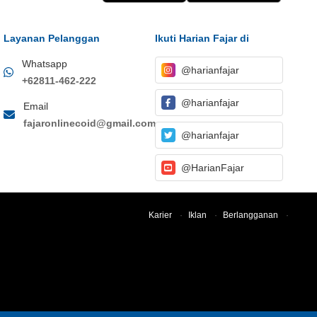
Layanan Pelanggan
Ikuti Harian Fajar di
Whatsapp
@harianfajar
+62811-462-222
@harianfajar
Email
fajaronlinecoid@gmail.com
@harianfajar
@HarianFajar
Karier
·
Iklan
·
Berlangganan
·