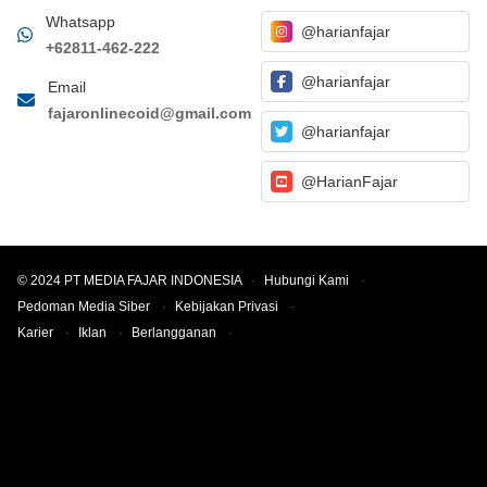
Whatsapp
@harianfajar
+62811-462-222
@harianfajar
Email
fajaronlinecoid@gmail.com
@harianfajar
@HarianFajar
© 2024 PT MEDIA FAJAR INDONESIA
·
Hubungi Kami
·
Pedoman Media Siber
·
Kebijakan Privasi
·
Karier
·
Iklan
·
Berlangganan
·