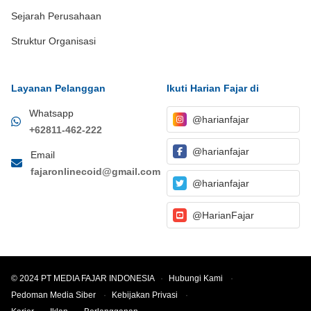
Sejarah Perusahaan
Struktur Organisasi
Layanan Pelanggan
Ikuti Harian Fajar di
Whatsapp
@harianfajar
+62811-462-222
@harianfajar
Email
fajaronlinecoid@gmail.com
@harianfajar
@HarianFajar
© 2024 PT MEDIA FAJAR INDONESIA
·
Hubungi Kami
·
Pedoman Media Siber
·
Kebijakan Privasi
·