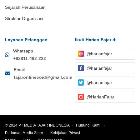
Sejarah Perusahaan
Struktur Organisasi
Layanan Pelanggan
Ikuti Harian Fajar di
Whatsapp
@harianfajar
+62811-462-222
@harianfajar
Email
fajaronlinecoid@gmail.com
@harianfajar
@HarianFajar
© 2024 PT MEDIA FAJAR INDONESIA
·
Hubungi Kami
·
Pedoman Media Siber
·
Kebijakan Privasi
·