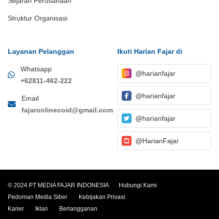
Sejarah Perusahaan
Struktur Organisasi
Layanan Pelanggan
Ikuti Harian Fajar di
Whatsapp
@harianfajar
+62811-462-222
@harianfajar
Email
fajaronlinecoid@gmail.com
@harianfajar
@HarianFajar
© 2024 PT MEDIA FAJAR INDONESIA
·
Hubungi Kami
·
Pedoman Media Siber
·
Kebijakan Privasi
·
Karier
·
Iklan
·
Berlangganan
·