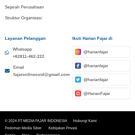
Sejarah Perusahaan
Struktur Organisasi
Layanan Pelanggan
Ikuti Harian Fajar di
Whatsapp
@harianfajar
+62811-462-222
@harianfajar
Email
fajaronlinecoid@gmail.com
@harianfajar
@HarianFajar
© 2024 PT MEDIA FAJAR INDONESIA
·
Hubungi Kami
·
Pedoman Media Siber
·
Kebijakan Privasi
·