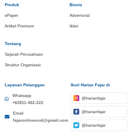
Produk
Bisnis
ePaper
Advertorial
Artikel Premium
Iklan
Tentang
Sejarah Perusahaan
Struktur Organisasi
Layanan Pelanggan
Ikuti Harian Fajar di
Whatsapp
@harianfajar
+62811-462-222
@harianfajar
Email
fajaronlinecoid@gmail.com
@harianfajar