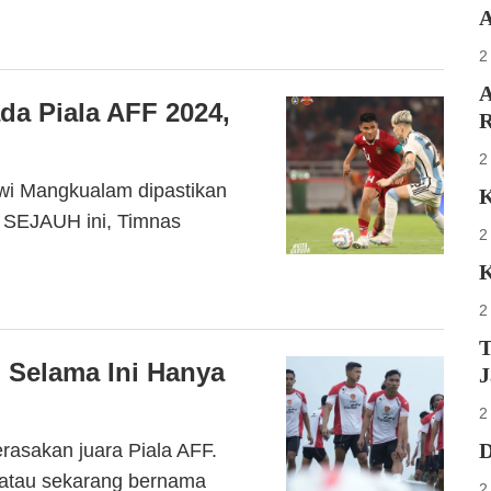
A
2
A
da Piala AFF 2024,
R
2
 Mangkualam dipastikan
K
 SEJAUH ini, Timnas
2
K
2
T
, Selama Ini Hanya
J
2
D
asakan juara Piala AFF.
4 atau sekarang bernama
2