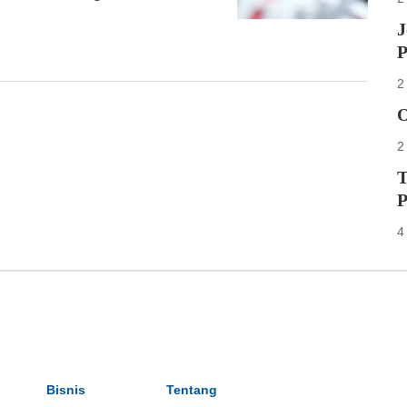
J
P
2
O
2
T
P
4
Bisnis
Tentang