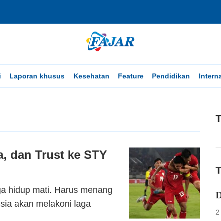
i
Laporan khusus
Kesehatan
Feature
Pendidikan
Intern
T
a, dan Trust ke STY
T
a hidup mati. Harus menang
D
esia akan melakoni laga
2