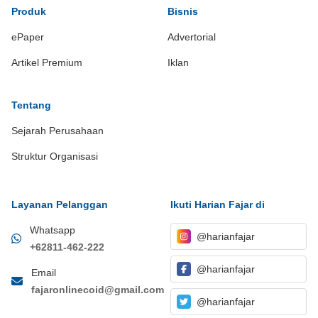
Produk
Bisnis
ePaper
Advertorial
Artikel Premium
Iklan
Tentang
Sejarah Perusahaan
Struktur Organisasi
Layanan Pelanggan
Ikuti Harian Fajar di
Whatsapp
@harianfajar
+62811-462-222
@harianfajar
Email
fajaronlinecoid@gmail.com
@harianfajar