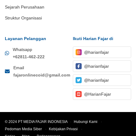
Sejarah Perusahaan
Struktur Organisasi
Layanan Pelanggan
Ikuti Harian Fajar di
Whatsapp
@harianfajar
+62811-462-222
@harianfajar
Email
fajaronlinecoid@gmail.com
@harianfajar
@HarianFajar
© 2024 PT MEDIA FAJAR INDONESIA
·
Hubungi Kami
·
Pedoman Media Siber
·
Kebijakan Privasi
·