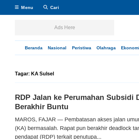
Menu
Cari
Ads Here
Beranda
Nasional
Peristiwa
Olahraga
Ekonom
Tagar: KA Sulsel
RDP Jalan ke Perumahan Subsidi 
Berakhir Buntu
MAROS, FAJAR — Pembatasan akses jalan umum d
(KA) bermasalah. Rapat pun berakhir deadlock ta
pendapat (RDP) terkait penutupa...