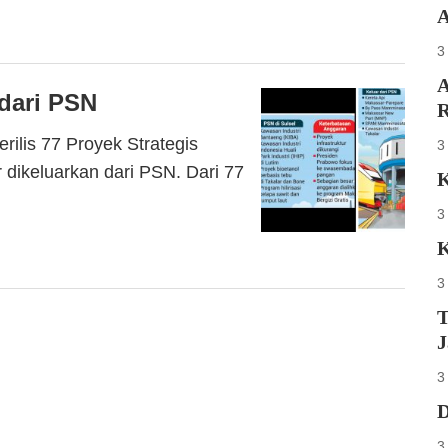
A
3
A
 dari PSN
R
lis 77 Proyek Strategis
3
 dikeluarkan dari PSN. Dari 77
K
3
K
3
T
J
3
D
3