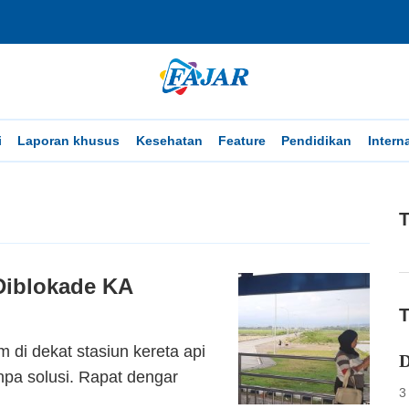
i
Laporan khusus
Kesehatan
Feature
Pendidikan
Intern
T
Diblokade KA
T
i dekat stasiun kereta api
D
npa solusi. Rapat dengar
3