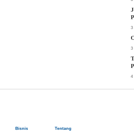
J
P
3
O
3
T
P
4
Bisnis
Tentang