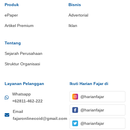
Produk
Bisnis
ePaper
Advertorial
Artikel Premium
Iklan
Tentang
Sejarah Perusahaan
Struktur Organisasi
Layanan Pelanggan
Ikuti Harian Fajar di
Whatsapp
@harianfajar
+62811-462-222
@harianfajar
Email
fajaronlinecoid@gmail.com
@harianfajar