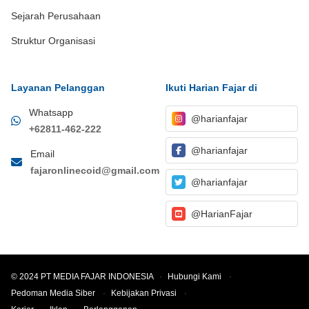
Sejarah Perusahaan
Struktur Organisasi
Layanan Pelanggan
Ikuti Harian Fajar di
Whatsapp
@harianfajar
+62811-462-222
@harianfajar
Email
fajaronlinecoid@gmail.com
@harianfajar
@HarianFajar
© 2024 PT MEDIA FAJAR INDONESIA
·
Hubungi Kami
·
Pedoman Media Siber
·
Kebijakan Privasi
·