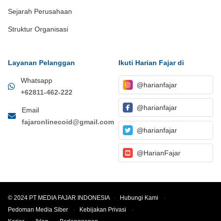
Sejarah Perusahaan
Struktur Organisasi
Layanan Pelanggan
Ikuti Harian Fajar di
Whatsapp
@harianfajar
+62811-462-222
@harianfajar
Email
fajaronlinecoid@gmail.com
@harianfajar
@HarianFajar
© 2024 PT MEDIA FAJAR INDONESIA
·
Hubungi Kami
·
Pedoman Media Siber
·
Kebijakan Privasi
·