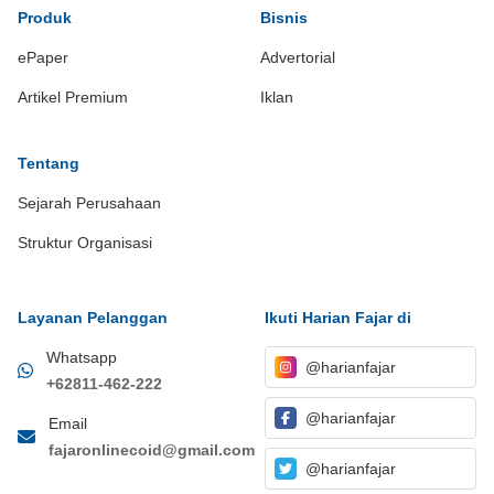
Produk
Bisnis
ePaper
Advertorial
Artikel Premium
Iklan
Tentang
Sejarah Perusahaan
Struktur Organisasi
Layanan Pelanggan
Ikuti Harian Fajar di
Whatsapp
@harianfajar
+62811-462-222
@harianfajar
Email
fajaronlinecoid@gmail.com
@harianfajar