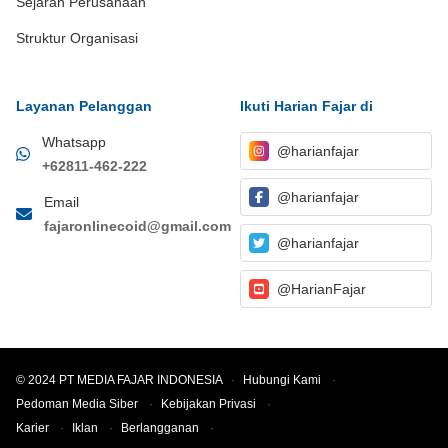
Sejarah Perusahaan
Struktur Organisasi
Layanan Pelanggan
Ikuti Harian Fajar di
Whatsapp
@harianfajar
+62811-462-222
@harianfajar
Email
fajaronlinecoid@gmail.com
@harianfajar
@HarianFajar
© 2024 PT MEDIA FAJAR INDONESIA
·
Hubungi Kami
·
Pedoman Media Siber
·
Kebijakan Privasi
·
Karier
·
Iklan
·
Berlangganan
·