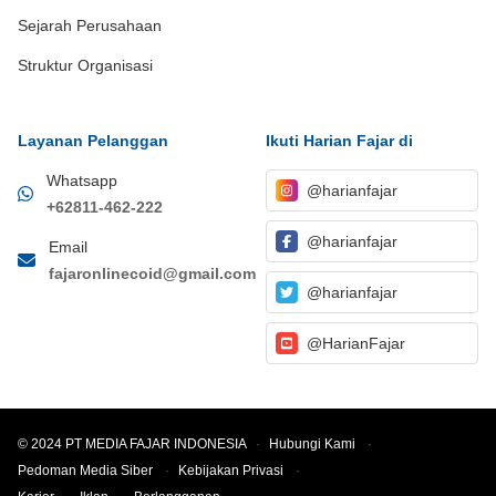
Sejarah Perusahaan
Struktur Organisasi
Layanan Pelanggan
Ikuti Harian Fajar di
Whatsapp
@harianfajar
+62811-462-222
@harianfajar
Email
fajaronlinecoid@gmail.com
@harianfajar
@HarianFajar
© 2024 PT MEDIA FAJAR INDONESIA
·
Hubungi Kami
·
Pedoman Media Siber
·
Kebijakan Privasi
·