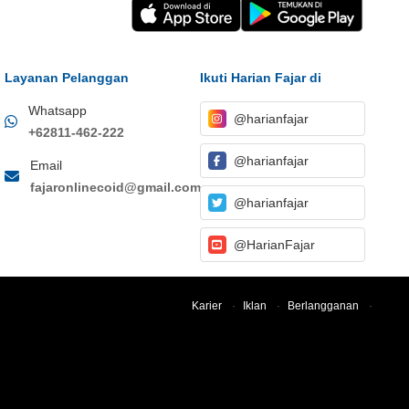
Layanan Pelanggan
Ikuti Harian Fajar di
Whatsapp
@harianfajar
+62811-462-222
@harianfajar
Email
fajaronlinecoid@gmail.com
@harianfajar
@HarianFajar
Karier
·
Iklan
·
Berlangganan
·