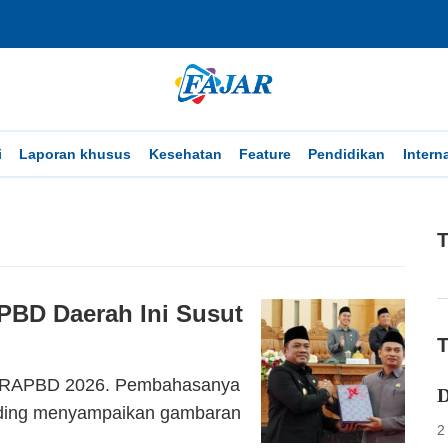
i
Laporan khusus
Kesehatan
Feature
Pendidikan
Intern
T
PBD Daerah Ini Susut
T
a RAPBD 2026. Pembahasanya
D
udding menyampaikan gambaran
2