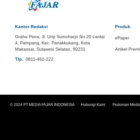
Kantor Redaksi
Produk
Graha Pena, Jl. Urip Sumoharjo No.20 Lantai
ePaper
4, Pampang, Kec. Panakkukang, Kota
Makassar, Sulawesi Selatan, 90231.
Artikel Prem
Tlp.
0811-462-222
© 2024 PT MEDIA FAJAR INDONESIA
·
Hubungi Kami
·
Pedoman Media