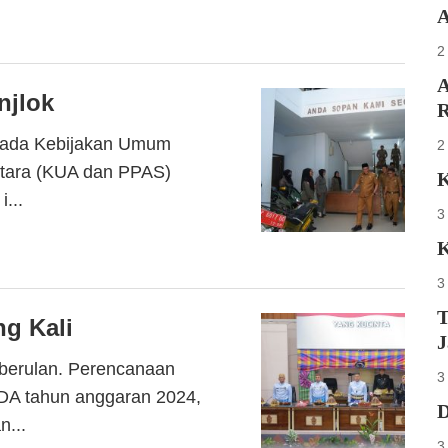
A
2
A
njlok
R
 pada Kebijakan Umum
2
ntara (KUA dan PPAS)
K
...
3
K
3
T
g Kali
J
berulan. Perencanaan
3
DA tahun anggaran 2024,
D
...
3