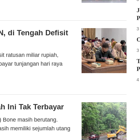
J
P
3
, di Tengah Defisit
O
3
ratusan miliar rupiah,
T
yar tunjangan hari raya
P
4
h Ini Tak Terbayar
 Bone masih berutang.
sih memiliki sejumlah utang