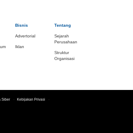
Bisnis
Tentang
Advertorial
Sejarah
Perusahaan
ium
Iklan
Struktur
Organisasi
 Siber
·
Kebijakan Privasi
·